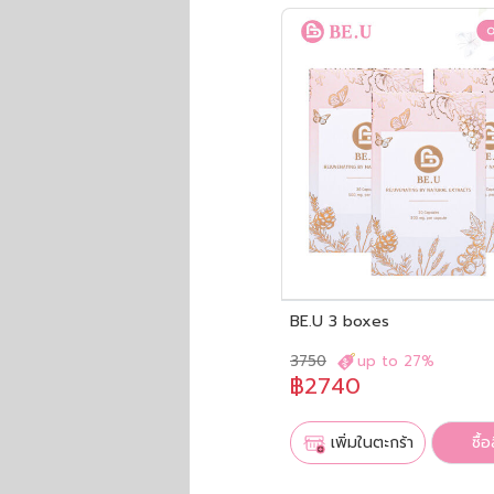
BE.U 3 boxes
3750
up to 27%
฿2740
เพิ่มในตะกร้า
ซื้อ