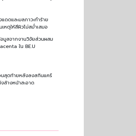
งแดดและมลภาวะทำร้าย
ตุให้สีผิวไม่สม่ำเสมอ​
น ข้อมูลจากงานวิจัยส่วนผสม
lacenta ใน BE.U
นตอนสุดท้ายหลังลงสกินแคร์
ลังล้างหน้าสะอาด