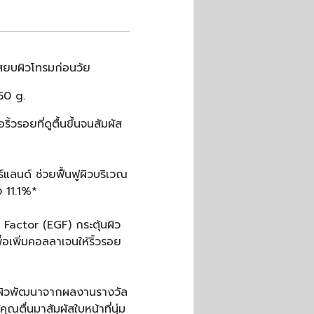
สยบผิวโทรมก่อนวัย
50 g.
อริ้วรอยที่ดูตื้นขึ้นจนสัมผัส
์แลนด์ ช่วยฟื้นฟูผิวบริเวณ
11.1%* ​
 Factor (EGF) กระตุ้นผิว
่อเพิ่มคอลลาเจนให้ริ้วรอย
ชั้นผิวพัฒนาจากผลงานรางวัล
ุณตื่นมาสัมผัสใบหน้าที่นุ่ม