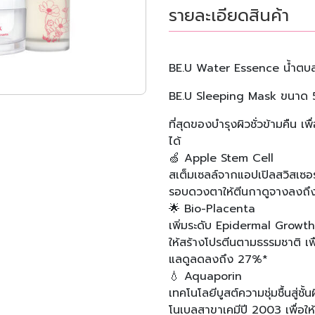
รายละเอียดสินค้า
BE.U Water Essence ​น้ำตบ
BE.U Sleeping Mask ขนาด 
ที่สุดของบำรุงผิวชั่วข้ามคืน เพื่
ได้​
🍏 Apple Stem Cell​
สเต็มเซลล์จากแอปเปิลสวิสเซอร
รอบดวงตาให้ตีนกาดูจางลงถึง 
🌟 Bio-Placenta​
เพิ่มระดับ Epidermal Growth
ให้สร้างโปรตีนตามธรรมชาติ เพื
แลดูลดลงถึง 27%*​
💧 Aquaporin​
เทคโนโลยีบูสต์ความชุ่มชื้นสู่
โนเบลสาขาเคมีปี 2003 เพื่อให้ค